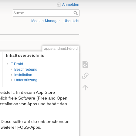
Anmelden
Medien-Manager
Übersicht
apps-android:f-droid
Inhaltsverzeichnis
F-Droid
Beschreibung
Installation
Unterstützung
itstellt. In diesem App Store
eßlich freie Software (Free and Open
nstallation von Apps und behält den
 Diese sollte auf die entsprechenden
r weiterer
FOSS
-Apps.