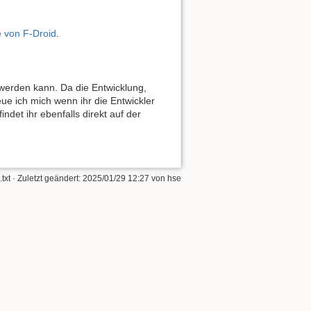
e von F-Droid
.
t werden kann. Da die Entwicklung,
ue ich mich wenn ihr die Entwickler
ndet ihr ebenfalls direkt auf der
txt
· Zuletzt geändert:
2025/01/29 12:27
von
hse