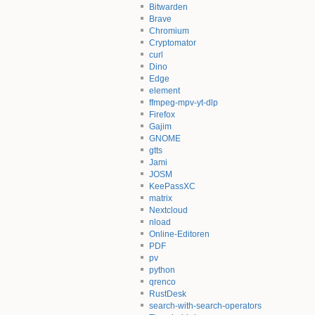
Bitwarden
Brave
Chromium
Cryptomator
curl
Dino
Edge
element
ffmpeg-mpv-yt-dlp
Firefox
Gajim
GNOME
gtts
Jami
JOSM
KeePassXC
matrix
Nextcloud
nload
Online-Editoren
PDF
pv
python
qrenco
RustDesk
search-with-search-operators