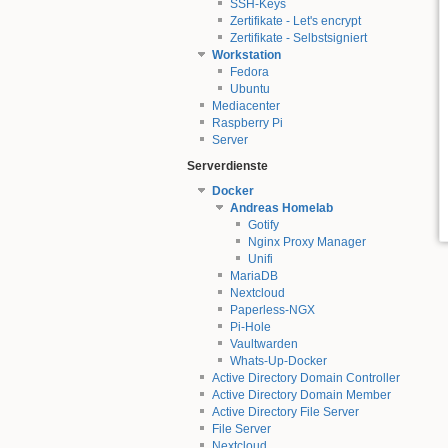
SSH-Keys
Zertifikate - Let's encrypt
Zertifikate - Selbstsigniert
Workstation
Fedora
Ubuntu
Mediacenter
Raspberry Pi
Server
Serverdienste
Docker
Andreas Homelab
Gotify
Nginx Proxy Manager
Unifi
MariaDB
Nextcloud
Paperless-NGX
Pi-Hole
Vaultwarden
Whats-Up-Docker
Active Directory Domain Controller
Active Directory Domain Member
Active Directory File Server
File Server
Nextcloud