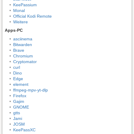
KeePassium
Monal
Official Kodi Remote
Weitere
Apps-PC
asciinema
Bitwarden
Brave
Chromium
Cryptomator
curl
Dino
Edge
element
ffmpeg-mpv-yt-dlp
Firefox
Gajim
GNOME
gtts
Jami
JOSM
KeePassXC