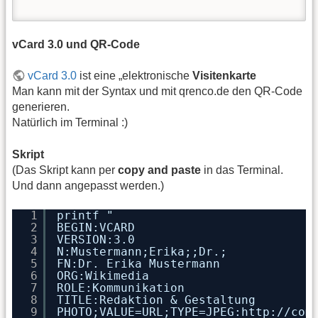
vCard 3.0 und QR-Code
vCard 3.0
ist eine „elektronische
Visitenkarte
Man kann mit der Syntax und mit qrenco.de den QR-Code
generieren.
Natürlich im Terminal :)
Skript
(Das Skript kann per
copy and paste
in das Terminal.
Und dann angepasst werden.)
1
printf "
2
BEGIN:VCARD
3
VERSION:3.0
4
N:Mustermann;Erika;;Dr.;
5
FN:Dr. Erika Mustermann
6
ORG:Wikimedia
7
ROLE:Kommunikation
8
TITLE:Redaktion & Gestaltung
9
PHOTO;VALUE=URL;TYPE=JPEG:
http://com