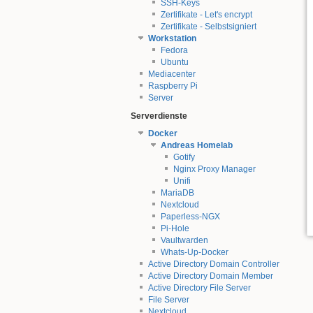
SSH-Keys
Zertifikate - Let's encrypt
Zertifikate - Selbstsigniert
Workstation
Fedora
Ubuntu
Mediacenter
Raspberry Pi
Server
Serverdienste
Docker
Andreas Homelab
Gotify
Nginx Proxy Manager
Unifi
MariaDB
Nextcloud
Paperless-NGX
Pi-Hole
Vaultwarden
Whats-Up-Docker
Active Directory Domain Controller
Active Directory Domain Member
Active Directory File Server
File Server
Nextcloud