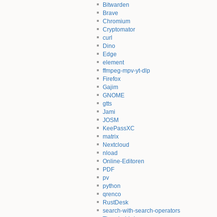
Bitwarden
Brave
Chromium
Cryptomator
curl
Dino
Edge
element
ffmpeg-mpv-yt-dlp
Firefox
Gajim
GNOME
gtts
Jami
JOSM
KeePassXC
matrix
Nextcloud
nload
Online-Editoren
PDF
pv
python
qrenco
RustDesk
search-with-search-operators