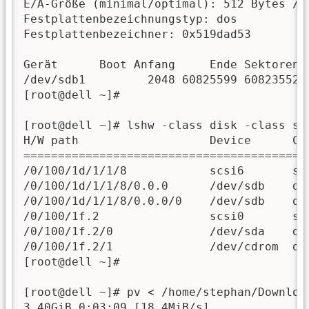
E/A-Größe (minimal/optimal): 512 Bytes / 5
Festplattenbezeichnungstyp: dos 

Festplattenbezeichner: 0x519dad53

Gerät      Boot Anfang     Ende Sektoren G
/dev/sdb1         2048 60825599 60823552  
[root@dell ~]# 

[root@dell ~]# lshw -class disk -class sto
H/W path                   Device      Cla
==========================================
/0/100/1d/1/1/8            scsi6       sto
/0/100/1d/1/1/8/0.0.0      /dev/sdb    dis
/0/100/1d/1/1/8/0.0.0/0    /dev/sdb    dis
/0/100/1f.2                scsi0       st
/0/100/1f.2/0              /dev/sda    di
/0/100/1f.2/1              /dev/cdrom  di
[root@dell ~]# 

[root@dell ~]# pv < /home/stephan/Downloa
3,40GiB 0:03:09 [18,4MiB/s]              