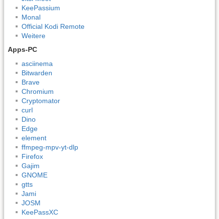
KeePassium
Monal
Official Kodi Remote
Weitere
Apps-PC
asciinema
Bitwarden
Brave
Chromium
Cryptomator
curl
Dino
Edge
element
ffmpeg-mpv-yt-dlp
Firefox
Gajim
GNOME
gtts
Jami
JOSM
KeePassXC