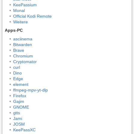
KeePassium
Monal
Official Kodi Remote
Weitere
Apps-PC
asciinema
Bitwarden
Brave
Chromium
Cryptomator
curl
Dino
Edge
element
ffmpeg-mpv-yt-dlp
Firefox
Gajim
GNOME
gtts
Jami
JOSM
KeePassXC