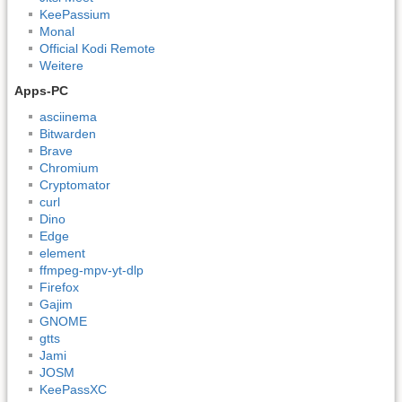
KeePassium
Monal
Official Kodi Remote
Weitere
Apps-PC
asciinema
Bitwarden
Brave
Chromium
Cryptomator
curl
Dino
Edge
element
ffmpeg-mpv-yt-dlp
Firefox
Gajim
GNOME
gtts
Jami
JOSM
KeePassXC