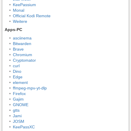
KeePassium
Monal
Official Kodi Remote
Weitere
Apps-PC
asciinema
Bitwarden
Brave
Chromium
Cryptomator
curl
Dino
Edge
element
ffmpeg-mpv-yt-dlp
Firefox
Gajim
GNOME
gtts
Jami
JOSM
KeePassXC